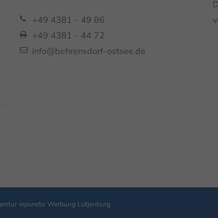
D
+49 4381 - 49 86
v
+49 4381 - 44 72
info@behrensdorf-ostsee.de
entur inpuncto Werbung Lütjenburg