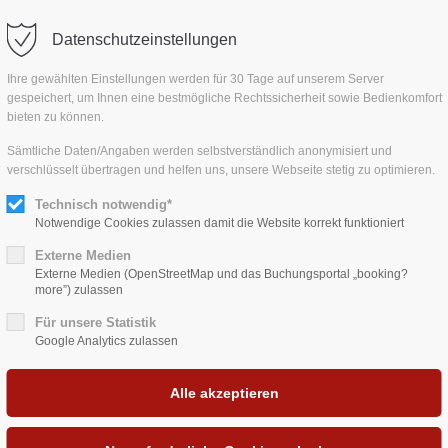
Datenschutzeinstellungen
Urlaub/Freizeit
Heiraten am Leuchtturm
Gastronomi
ort
Get in touch
Ihre gewählten Einstellungen werden für 30 Tage auf unserem Server
gespeichert, um Ihnen eine bestmögliche Rechtssicherheit sowie Bedienkomfort
psum dolor sit amet:
Cybersteel Inc.
bieten zu können.
376-293 City Road, Suite 
Sämtliche Daten/Angaben werden selbstverständlich anonymisiert und
San Francisco, CA 94102
verschlüsselt übertragen und helfen uns, unsere Webseite stetig zu optimieren.
4h
Technisch notwendig*
/ 365days
Have any questions?
Notwendige Cookies zulassen damit die Website korrekt funktioniert
+44 1234 567 890
Externe Medien
Externe Medien (OpenStreetMap und das Buchungsportal „booking?
Drop us a line
more”) zulassen
r support for our customers
info@yourdomain.com
Für unsere Statistik
Fri 8:00am - 5:00pm
(GMT
Google Analytics zulassen
EIRATEN IN BEHRENSDORF/OSTS