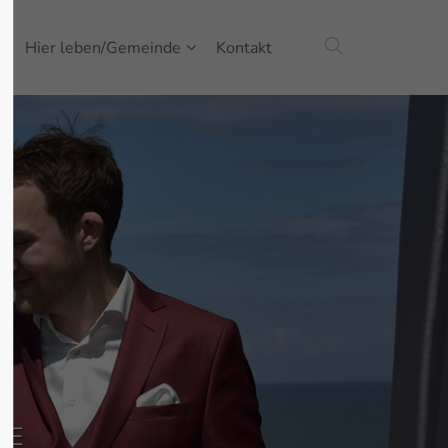
e
Hier leben/Gemeinde
Kontakt
About us
Lorem ipsum dolor sit amet,
600
consectetuer adipiscing elit.
Aenean commodo ligula eget
dolor. Aenean massa. Cum sociis
natoque penatibus et magnis dis
parturient montes, nascetur
ridiculus mus. Donec quam felis,
ultricies nec.
EE